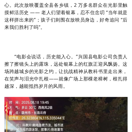
心。此次放映覆盖全县各乡镇，2 万多名群众在光影里触
摸鲜活历史 —— 老人们望着银幕，忍不住念叨 “当年就是
这样拼出来的”；孩子们则围在放映员身边，好奇追问 “后
来我们胜利了吗”。
“电影会说话，历史能入心。”兴国县电影公司负责人
擦了擦镜头上的露珠，远处银幕上的红旗正迎风飘扬。这
场跨越城乡的光影之约，让抗战精神从教科书里走出来，
在笑声与泪光中扎根——就像广场上那棵老樟树，根扎得
越深，越能抵挡岁月的风雨。