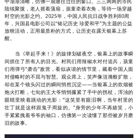
中渐渐清晰，仿佛一扇通往过往的窗口。三三两两的市民
陆续聚拢，老人摇着蒲扇，孩童牵着衣角，等待一场穿越
时空的光影之约。2025年，中国人民抗日战争胜利80周
年，兴国县电影公司以“铭记历史 珍爱和平”为主题的公益
放映活动，正用最质朴的方式，让历史在露天银幕上苏
醒。
当《举起手来！》的旋律划破夜空，银幕上的故事瞬
间抓住了所有人的目光。村民们用辣椒水对付追兵，孩童
们用弹弓“袭击”敌营，看似诙谐的情节里，藏着中国人面
对侵略时的不屈与智慧。观众席上，笑声像涟漪般扩散，
却在某个镜头闪过的瞬间悄然沉淀——当银幕上的炊烟被
炮火打断，七旬的王大爷悄悄攥紧了手中的拐杖，浑浊的
眼睛里映着跳动的光影：“这笑里有眼泪啊，当年村里的
壮丁就是这样跟鬼子周旋的。”身旁的少年不再嬉笑，小
手紧紧拽着爷爷的袖口，仿佛第一次读懂了那些被岁月磨
旧的故事。