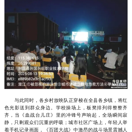
与此同时，各乡村放映队正穿梭在全县各乡镇，将红
色光影送到群众身边。学校操场上，板凳排列得整整齐
齐，当《血战台儿庄》里的冲锋号声响起，全场瞬间寂
静，只剩观众们沉重的呼吸；城市社区广场上，年轻人举
着手机记录画面，《百团大战》中激昂的战斗场景震撼人