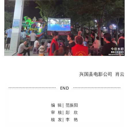
兴国县电影公司 肖云
END
编 辑| 范振阳
审 核| 彭 欣
核 发| 李 艳