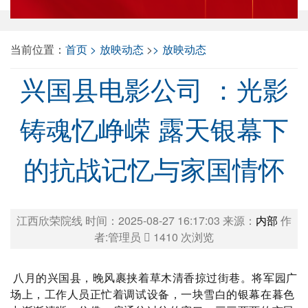
当前位置：
首页
放映动态
>
放映动态
兴国县电影公司 ：光影
铸魂忆峥嵘 露天银幕下
的抗战记忆与家国情怀
江西欣荣院线 时间：2025-08-27 16:17:03 来源：
内部
作
者:管理员
1410
次浏览
八月的兴国县，晚风裹挟着草木清香掠过街巷。将军园广
场上，工作人员正忙着调试设备，一块雪白的银幕在暮色