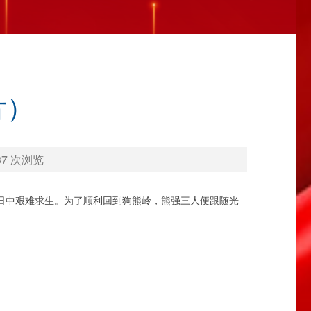
片）
87
次浏览
日中艰难求生。为了顺利回到狗熊岭，熊强三人便跟随光