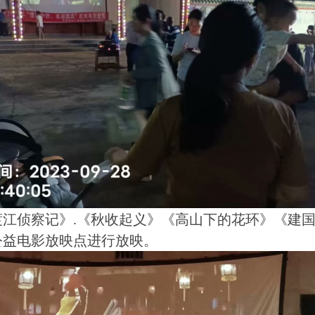
渡江侦察记》
.《秋收起义》《高山下的花环》《建
公益电影放映点进行放映
。