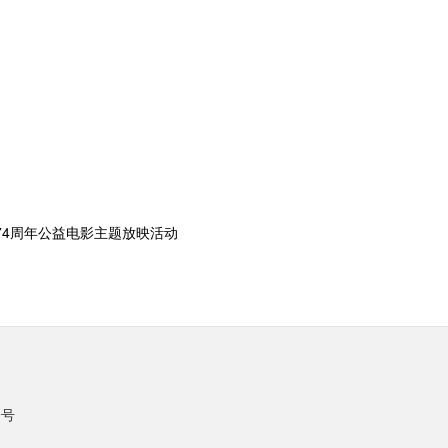
74周年公益电影主题放映活动
9号