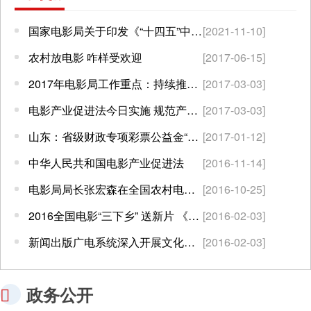
国家电影局关于印发《“十四五”中国电影发展规划》的通知
[2021-11-10]
农村放电影 咋样受欢迎
[2017-06-15]
2017年电影局工作重点：持续推进电影产业繁荣发展
[2017-03-03]
电影产业促进法今日实施 规范产业促发展
[2017-03-03]
山东：省级财政专项彩票公益金“送电影进福利机构”暨“助力脱贫攻坚”公益电影放映活动2016年度总结表扬会议在济南举行
[2017-01-12]
中华人民共和国电影产业促进法
[2016-11-14]
电影局局长张宏森在全国农村电影发行放映工作座谈会上的讲话
[2016-10-25]
2016全国电影“三下乡” 送新片 《寻龙诀》 进农村
[2016-02-03]
新闻出版广电系统深入开展文化进万家活动综述
[2016-02-03]
政务公开