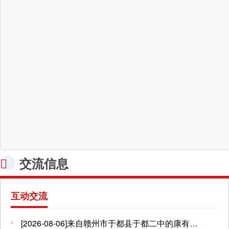
交流信息
互动交流
[2026-08-06]来自赣州市于都县于都二中的康有福点了影片《长安三万里》（动画片）并留言:暑假，孩子想看动画片《长安三万里》，请公益电影放映队安排放映。