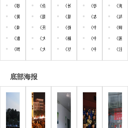
《歌谣》
《你是我的葱姜蒜》
《长安三万里》（动画片）
《饮茶与健康》
《海下
《黄金驿站》
《圆梦餐厅》
《新大头儿子和小头爸爸5我的
《农业生产安全用
《武者
《刺杀汪精卫》
《开货车的小镇青年》
《侏罗纪大乐园》（动画片）
《中草药居家妙用
《蝴蝶
《逢凶化吉》
《大红包2：龙凤呈祥》
《橡树餐厅》（动画片）
《中草药居家妙用
《困兽
《哗变》
《大哥大》
《功夫王之萌虎上山》（动画片
《中草药居家妙用
《注定
底部海报