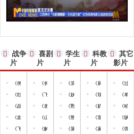
战争
喜剧
学生
科教
其它
片
片
片
片
影片
《傅继泽智斗泊头》
《长安的荔枝》
《浪浪山小妖怪》（动画片）
《厨房电器使用指
《过家
《红星闪耀》
《飞行家》
《妖怪森林》（动画片）
《现代农业之种养
《单单
《战火中的伤情》
《老李的心愿》
《野孩子》
《奶水牛饲养和养
《哈尔
《血色清河》
《山无棱 天地合》
《熊出没·年年有熊》（动画片
《室内装修防污染
《纵横
《飞虎队谍战》
《解决专家》
《落凡尘》（动画片）
《家庭养花》
《弹无